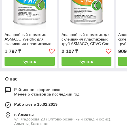
Анаэробный герметик
Анаэробный герметик для
Анаэ
ASMACO Weldfix для
склеивания пластиковых
скле
склеивания пластиковых
труб ASMACO, CPVC Can
труб
труб, 473 мл
914, 473 мл
мл
1 797
2 107
909
₸
₸
Купить
Купить
О нас
Рейтинг не сформирован
Менее 5 отзывов за последний год
Работает с 15.02.2019
г. Алматы
ул. Фёдорова 23 (Оптово-розничный склад и офис),
Алматы, Казахстан