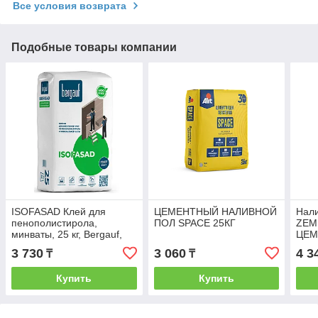
Все условия возврата
Подобные товары компании
ISOFASAD Клей для
ЦЕМЕНТНЫЙ НАЛИВНОЙ
Нал
пенополистирола,
ПОЛ SPACE 25КГ
ZEM
минваты, 25 кг, Bergauf,
ЦЕМЕ
Berg
3 730
3 060
4 3
₸
₸
Купить
Купить