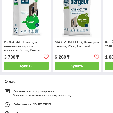
ISOFASAD Клей для
MAXIMUM PLUS, Клей для
КЛЕ
пенополистирола,
плитки, 25 кг, Bergauf
25К
минваты, 25 кг, Bergauf,
3 730
6 260
1 8
₸
₸
Купить
Купить
О нас
Рейтинг не сформирован
Менее 5 отзывов за последний год
Работает с 15.02.2019