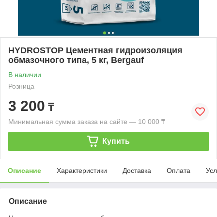
HYDROSTOP Цементная гидроизоляция
обмазочного типа, 5 кг, Bergauf
В наличии
Розница
3 200
₸
Минимальная сумма заказа на сайте — 10 000 ₸
Купить
Описание
Характеристики
Доставка
Оплата
Усл
Описание