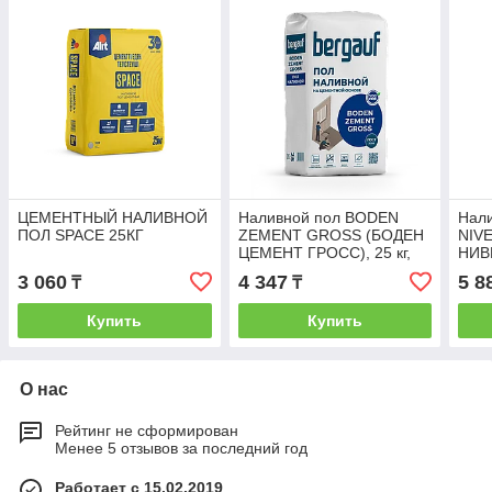
ЦЕМЕНТНЫЙ НАЛИВНОЙ
Наливной пол BODEN
Нал
ПОЛ SPACE 25КГ
ZEMENT GROSS (БОДЕН
NIV
ЦЕМЕНТ ГРОСС), 25 кг,
НИВ
Bergauf
сам
3 060
4 347
5 8
₸
₸
кг, B
Купить
Купить
О нас
Рейтинг не сформирован
Менее 5 отзывов за последний год
Работает с 15.02.2019