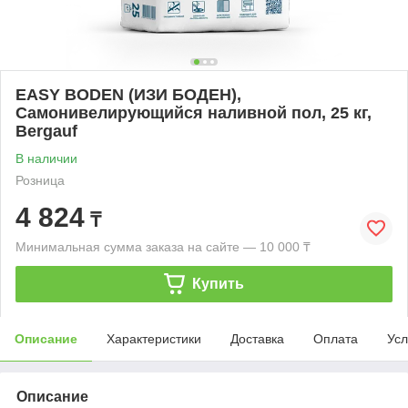
EASY BODEN (ИЗИ БОДЕН),
Cамонивелирующийся наливной пол, 25 кг,
Bergauf
В наличии
Розница
4 824
₸
Минимальная сумма заказа на сайте — 10 000 ₸
Купить
Описание
Характеристики
Доставка
Оплата
Усл
Описание