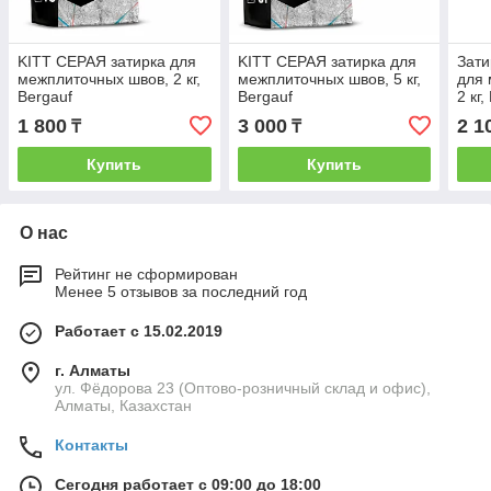
KITT СЕРАЯ затирка для
KITT СЕРАЯ затирка для
Зат
межплиточных швов, 2 кг,
межплиточных швов, 5 кг,
для 
Bergauf
Bergauf
2 кг,
1 800
3 000
2 1
₸
₸
Купить
Купить
О нас
Рейтинг не сформирован
Менее 5 отзывов за последний год
Работает с 15.02.2019
г. Алматы
ул. Фёдорова 23 (Оптово-розничный склад и офис),
Алматы, Казахстан
Контакты
Сегодня работает с 09:00 до 18:00